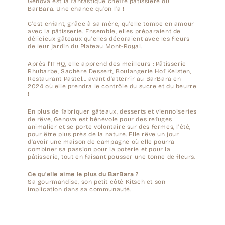
Genova est la fantastique cheffe pâtissière du
BarBara. Une chance qu'on l'a !
C'est enfant, grâce à sa mère, qu'elle tombe en amour
avec la pâtisserie. Ensemble, elles préparaient de
délicieux gâteaux qu'elles décoraient avec les fleurs
de leur jardin du Plateau Mont-Royal.
Après l'ITHQ, elle apprend des meilleurs : Pâtisserie
Rhubarbe, Sachère Dessert, Boulangerie Hof Kelsten,
Restaurant Pastel... avant d'atterrir au BarBara en
2024 où elle prendra le contrôle du sucre et du beurre
!
En plus de fabriquer gâteaux, desserts et viennoiseries
de rêve, Genova est bénévole pour des refuges
animalier et se porte volontaire sur des fermes, l'été,
pour être plus près de la nature. Elle rêve un jour
d'avoir une maison de campagne où elle pourra
combiner sa passion pour la poterie et pour la
pâtisserie, tout en faisant pousser une tonne de fleurs.
Ce qu'elle aime le plus du BarBara ?
Sa gourmandise, son petit côté Kitsch et son
implication dans sa communauté.